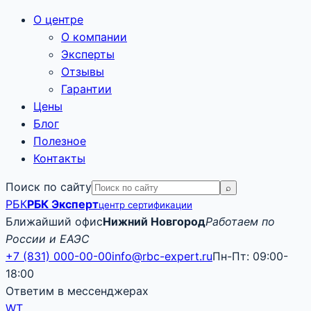
О центре
О компании
Эксперты
Отзывы
Гарантии
Цены
Блог
Полезное
Контакты
Поиск по сайту
⌕
РБК
РБК Эксперт
центр сертификации
Ближайший офис
Нижний Новгород
Работаем по
России и ЕАЭС
+7 (831) 000-00-00
info@rbc-expert.ru
Пн-Пт: 09:00-
18:00
Ответим в мессенджерах
W
T